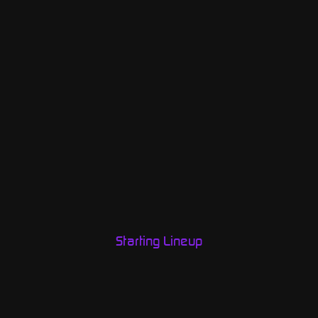
Starting Lineup