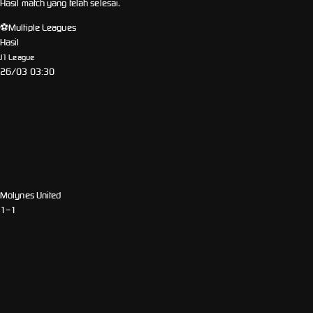
Hasil match yang telah selesai.
⚽
Multiple Leagues
Hasil
J1 League
26/03 03:30
Molynes United
1
–
1