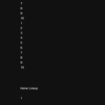
7
8
9
10
1
2
3
4
5
6
7
8
9
10
Home Lineup
1