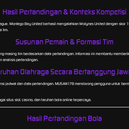
Hasil Pertandingan & Konteks Kompetisi
 League. Montego Bay United berhasil mengalahkan Molynes United dengan skor 
 tim.
Susunan Pemain & Formasi Tim
ing-masing tim berdasarkan data pertandingan. Informasi ini membantu member
n analisis pertandingan.
ruhan Olahraga Secara Bertanggung Ja
ferensi jadwal dan data pertandingan. MUSAN178 mendorong pengguna untuk berm
ai situs slot, casino, dan taruhan bola online terpercaya.
Hasil Pertandingan Bola