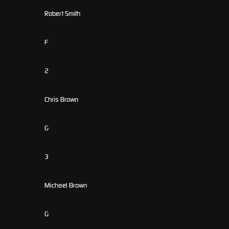
Robert Smith
F
2
Chris Brown
G
3
Michael Brown
G