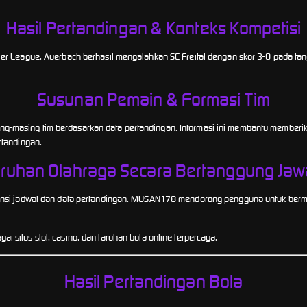
Hasil Pertandingan & Konteks Kompetisi
mier League. Auerbach berhasil mengalahkan SC Freital dengan skor 3-0 pada ta
Susunan Pemain & Formasi Tim
ng-masing tim berdasarkan data pertandingan. Informasi ini membantu memberik
rtandingan.
ruhan Olahraga Secara Bertanggung Ja
ferensi jadwal dan data pertandingan. MUSAN178 mendorong pengguna untuk berm
ai situs slot, casino, dan taruhan bola online terpercaya.
Hasil Pertandingan Bola