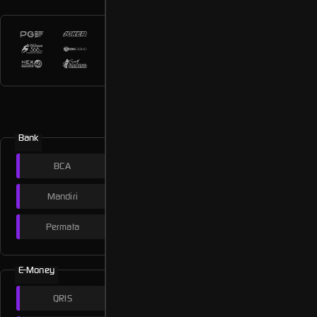
Metode Pembayaran
Bank
BCA
BNI
BRI
Mandiri
Cimb Niaga
Danamon
Permata
Panin
E-Money
QRIS
Dana
OVO