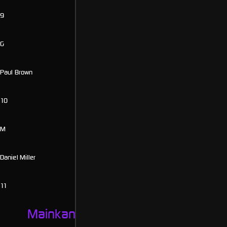
9
G
Paul Brown
10
M
Daniel Miller
11
Mainkan Slot Online Terpercaya