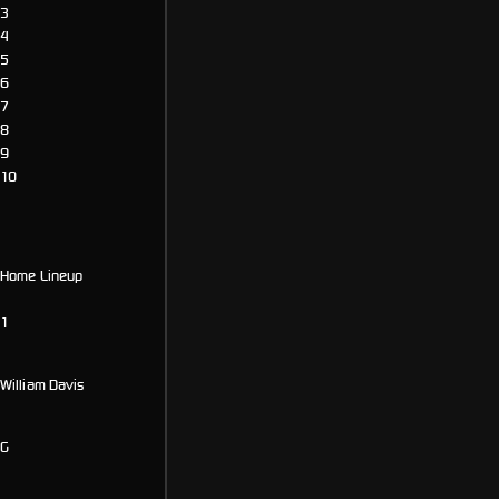
3
4
5
6
7
8
9
10
Starting Lineup
Home Lineup
1
William Davis
G