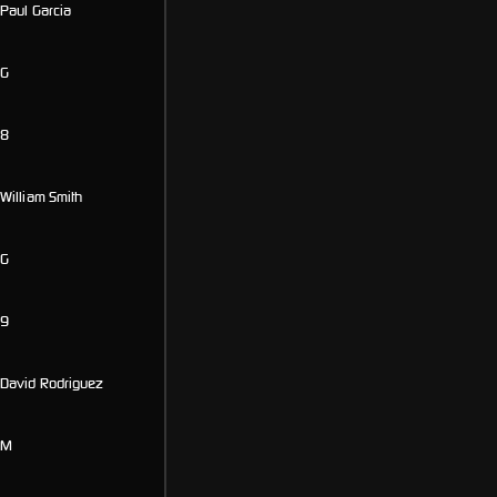
Paul Garcia
G
8
William Smith
G
9
David Rodriguez
M