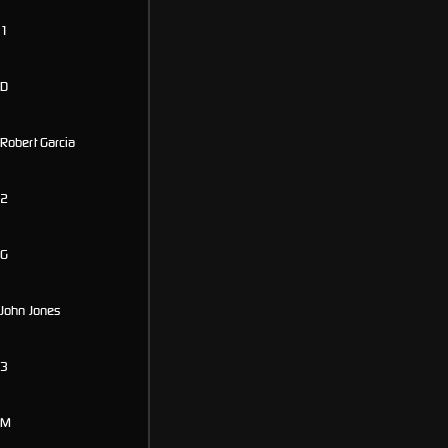
1
D
Robert Garcia
2
G
John Jones
3
M