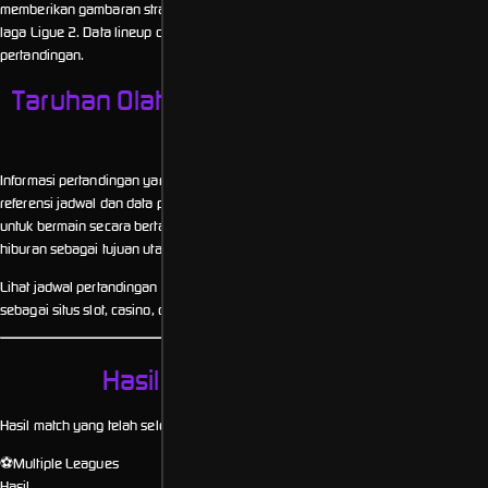
memberikan gambaran strategi yang digunakan oleh Zakho dan Al Shorta dalam
laga Ligue 2. Data lineup disajikan untuk keperluan informasi dan analisis
pertandingan.
Taruhan Olahraga Secara Bertanggung
Jawab
Informasi pertandingan yang ditampilkan di halaman ini bertujuan sebagai
referensi jadwal dan data pertandingan. MUSAN178 mendorong pengguna
untuk bermain secara bertanggung jawab, memahami risiko, serta menjadikan
hiburan sebagai tujuan utama dalam mengikuti taruhan olahraga.
Lihat jadwal pertandingan lainnya di
Sports Book
atau kunjungi
MUSAN178
sebagai situs slot, casino, dan taruhan bola online terpercaya.
Hasil Pertandingan Bola
Hasil match yang telah selesai.
⚽
Multiple Leagues
Hasil