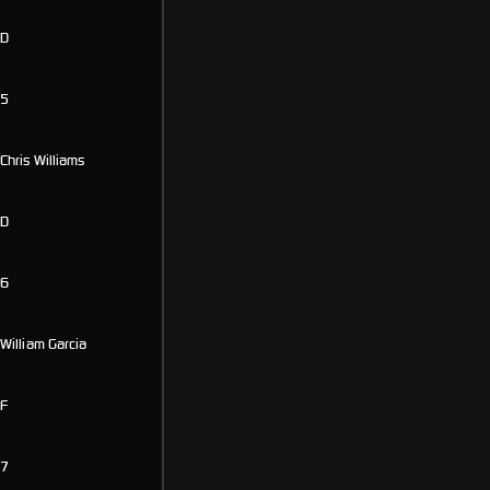
D
5
Chris Williams
D
6
William Garcia
F
7