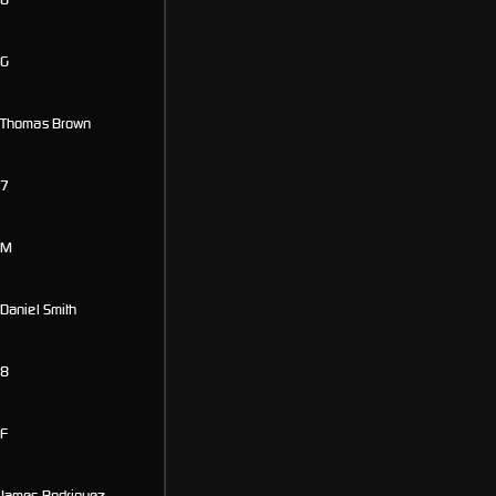
G
Thomas Brown
7
M
Daniel Smith
8
F
James Rodriguez