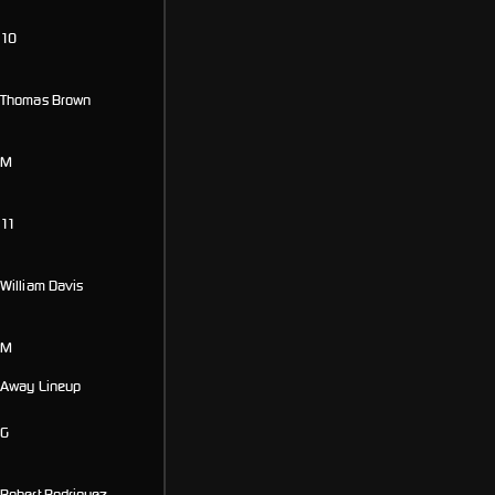
10
Thomas Brown
M
11
William Davis
M
Away Lineup
G
Robert Rodriguez