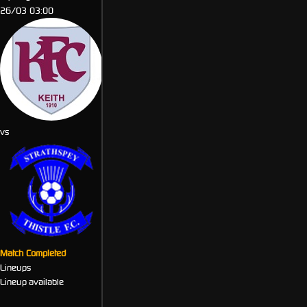
26/03 03:00
Keith
vs
Strathspey Thistle
Match Completed
Lineups
Lineup available