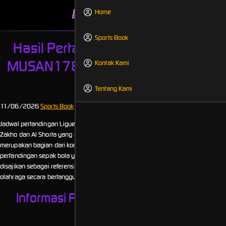
Home
Sports Book
Hasil Pertandingan Liga Ligue 2
MUSAN178 Zakho vs Al Shorta 11
Kontak Kami
Juni 2026
Tentang Kami
11/06/2026
Sports Book
Jadwal pertandingan Ligue 2 untuk tanggal 26/03/2026 termasuk laga antara
Zakho dan Al Shorta yang akan berlangsung pukul 19:30. Pertandingan ini
merupakan bagian dari kompetisi resmi Ligue 2 dan masuk dalam jadwal
pertandingan sepak bola yang menarik untuk diikuti. Informasi pertandingan
disajikan sebagai referensi bagi penggemar sepak bola dan pemain taruhan
olahraga secara bertanggung jawab.
Informasi Pertandingan Zakho vs Al
Shorta