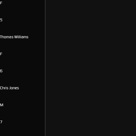
F
5
Thomas Williams
F
6
Chris Jones
M
7