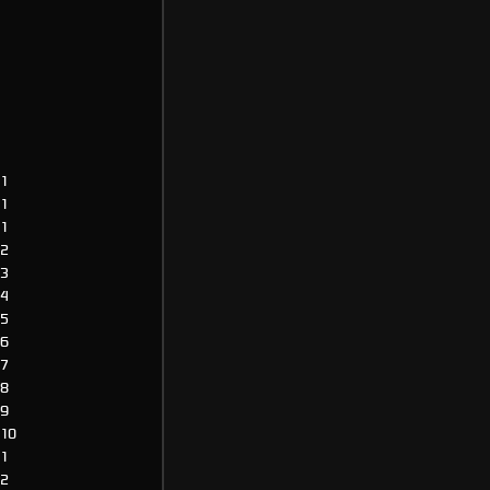
Home Team
3-4-3
Away Team
3-4-3
1
1
1
2
3
4
5
6
7
8
9
10
1
2