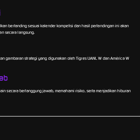
i
n bertanding sesuai kalender kompetisi dan hasil pertandingan ini akan
gan secara langsung.
ikan gambaran strategi yang digunakan oleh Tigres UANL W dan América W
wab
ain secara bertanggung jawab, memahami risiko, serta menjadikan hiburan