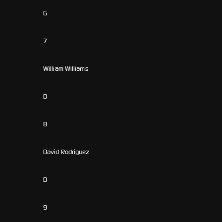
G
7
William Williams
D
8
David Rodriguez
D
9