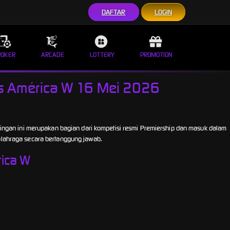
DAFTAR
LOGIN
POKER
ARCADE
LOTTERY
PROMOTION
s América W 16 Mei 2026
ngan ini merupakan bagian dari kompetisi resmi Premiership dan masuk dalam
 olahraga secara bertanggung jawab.
rica W