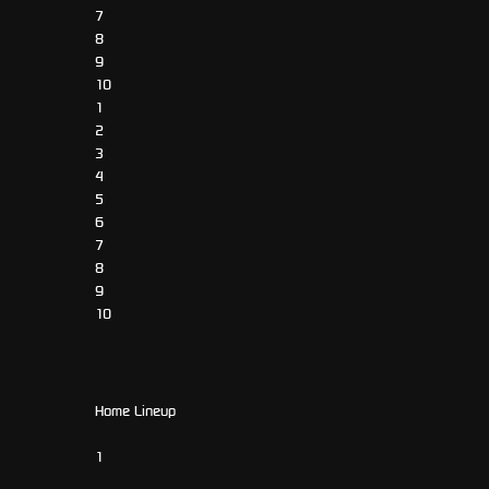
7
8
9
10
1
2
3
4
5
6
7
8
9
10
Home Lineup
1