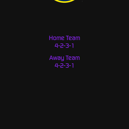
Home Team
4-2-3-1
Away Team
4-2-3-1