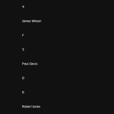
4
James Wilson
F
5
Paul Davis
D
6
Robert Jones