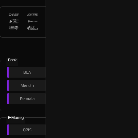
Metode Pembayaran
Bank
BCA
BNI
BRI
Mandiri
Cimb Niaga
Danamon
Permata
Panin
E-Money
QRIS
Dana
OVO