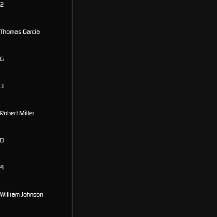
2
Thomas Garcia
G
3
Robert Miller
D
4
William Johnson