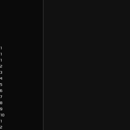
Home Team
4-4-2
Away Team
4-4-2
1
1
1
2
3
4
5
6
7
8
9
10
1
2