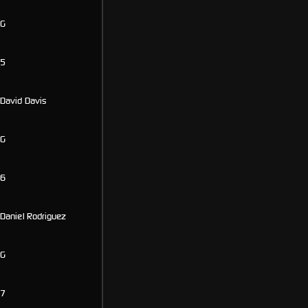
G
5
David Davis
G
6
Daniel Rodriguez
G
7