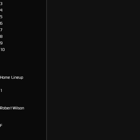
3
4
5
6
7
8
9
10
Starting Lineup
Home Lineup
1
Robert Wilson
F