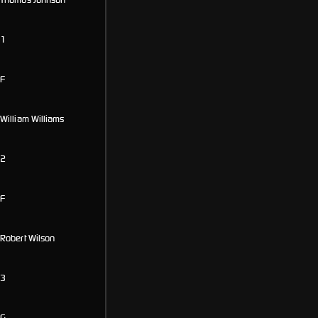
1
F
William Williams
2
F
Robert Wilson
3
G