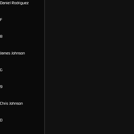
Daniel Rodriguez
F
8
James Johnson
G
9
Chris Johnson
D