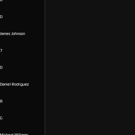
D
James Johnson
7
D
Daniel Rodriguez
8
G
Michael Williams