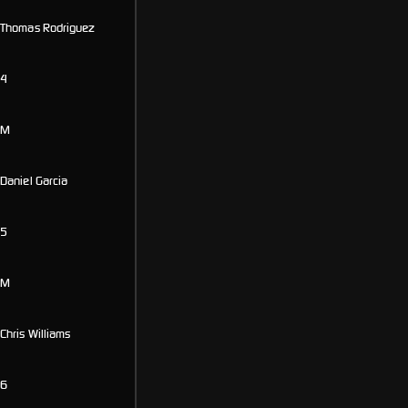
Thomas Rodriguez
4
M
Daniel Garcia
5
M
Chris Williams
6