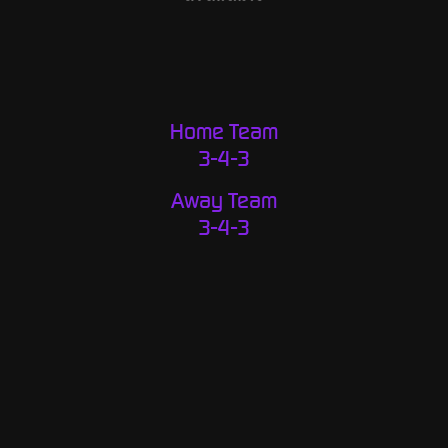
Home Team
3-4-3
Away Team
3-4-3