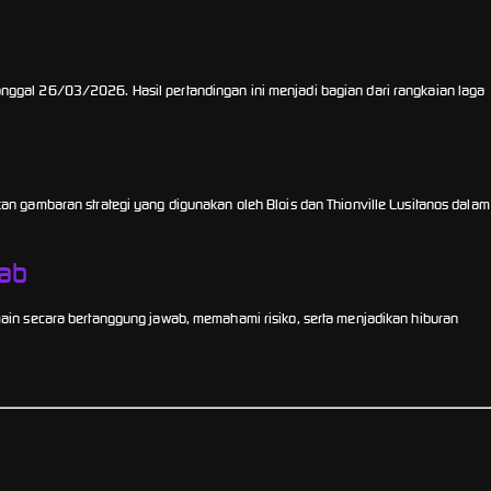
 tanggal 26/03/2026. Hasil pertandingan ini menjadi bagian dari rangkaian laga
n gambaran strategi yang digunakan oleh Blois dan Thionville Lusitanos dalam
wab
ain secara bertanggung jawab, memahami risiko, serta menjadikan hiburan