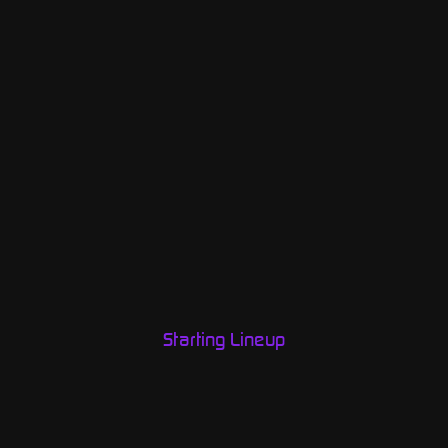
Starting Lineup